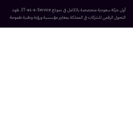
أول شركة سعودية متخصصة بالكامل في نموذج IT-as-a-Service. نقود
التحول الرقمي للشركات في المملكة بمعايير مؤسسية ورؤية وطنية طموحة
ISO 27001 Ready
الحلول التقنية
إدارة البنية التحتية
الأمن السيبراني
الحوسبة السحابية
إدارة الشبكات