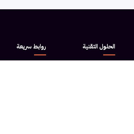
الحلول التقنية
روابط سريعة
إدارة البنية التحتية
عن Data Future
الأمن السيبراني
خطط الأسعار
أول شركة سعودية متخصصة بالكامل في نموذج IT-as-a-Service.
الحوسبة السحابية
مركز المعرفة
إدارة الشبكات
تواصل معنا
دعم فني 24/7
بوابة التذاكر