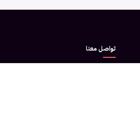
تواصل معنا
الرياض، المملكة العربية السعودية
حي العليا، طريق الملك فهد
0556739499
info@df.sa