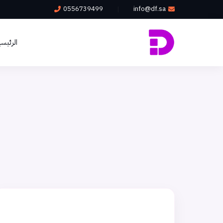
0556739499
info@df.sa
|
الرئيسي