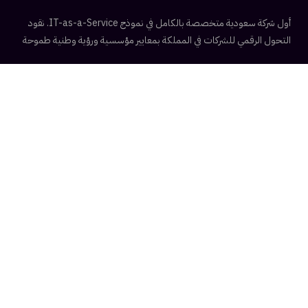
أول شركة سعودية متخصصة بالكامل في نموذج IT-as-a-Service. نقود
التحول الرقمي للشركات في المملكة بمعايير مؤسسية ورؤية وطنية طموحة
ISO 27001 Ready
الحلول التقنية
إدارة البنية التحتية
الأمن السيبراني
الحوسبة السحابية
إدارة الشبكات