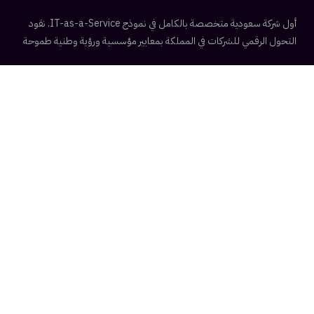
أول شركة سعودية متخصصة بالكامل في نموذج IT-as-a-Service. نقود
التحول الرقمي للشركات في المملكة بمعايير مؤسسية ورؤية وطنية طموحة
ISO 27001 Ready
الحلول التقنية
إدارة البنية التحتية
الأمن السيبراني
الحوسبة السحابية
إدارة الشبكات